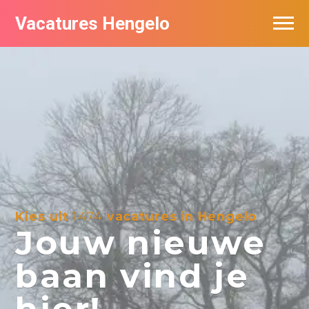
Vacatures Hengelo
Vacatures per bedrijf in Hengelo
Populair
Nieuwsbrief feed
Kies uit
1474
vacatures in Hengelo
Jouw nieuwe
baan vind je