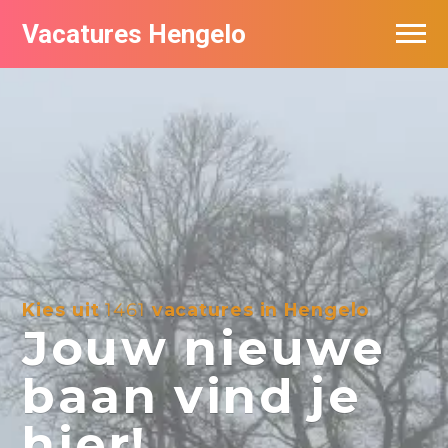
Vacatures Hengelo
Vacatures per bedrijf in Hengelo
Populair
Nieuwsbrief feed
Kies uit
1461
vacatures in Hengelo
Jouw nieuwe
baan vind je
hier!