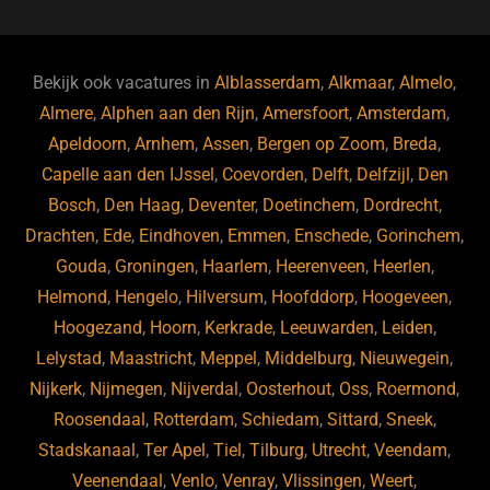
c
e
k
e
e
s
e
d
b
ky
dI
Bekijk ook vacatures in
Alblasserdam
,
Alkmaar
,
Almelo
,
o
n
Almere
,
Alphen aan den Rijn
,
Amersfoort
,
Amsterdam
,
Apeldoorn
,
Arnhem
,
Assen
,
Bergen op Zoom
,
Breda
,
o
Capelle aan den IJssel
,
Coevorden
,
Delft
,
Delfzijl
,
Den
k
Bosch
,
Den Haag
,
Deventer
,
Doetinchem
,
Dordrecht
,
Drachten
,
Ede
,
Eindhoven
,
Emmen
,
Enschede
,
Gorinchem
,
Gouda
,
Groningen
,
Haarlem
,
Heerenveen
,
Heerlen
,
Helmond
,
Hengelo
,
Hilversum
,
Hoofddorp
,
Hoogeveen
,
Hoogezand
,
Hoorn
,
Kerkrade
,
Leeuwarden
,
Leiden
,
Lelystad
,
Maastricht
,
Meppel
,
Middelburg
,
Nieuwegein
,
Nijkerk
,
Nijmegen
,
Nijverdal
,
Oosterhout
,
Oss
,
Roermond
,
Roosendaal
,
Rotterdam
,
Schiedam
,
Sittard
,
Sneek
,
Stadskanaal
,
Ter Apel
,
Tiel
,
Tilburg
,
Utrecht
,
Veendam
,
Veenendaal
,
Venlo
,
Venray
,
Vlissingen
,
Weert
,