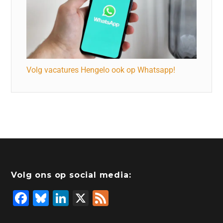
Volg vacatures Hengelo ook op Whatsapp!
Volg ons op social media:
F
Bl
Li
X
F
a
u
n
e