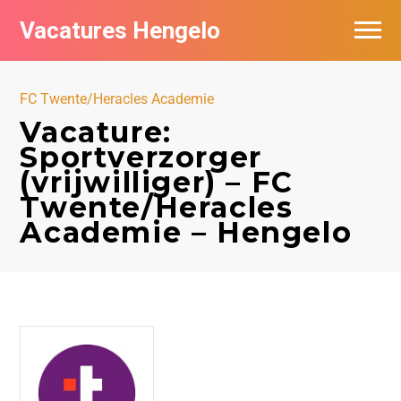
Vacatures Hengelo
Vacatures per bedrijf in Hengelo
FC Twente/Heracles Academie
Populair
Vacature:
Sportverzorger
Nieuwsbrief feed
(vrijwilliger) – FC
Twente/Heracles
Academie – Hengelo