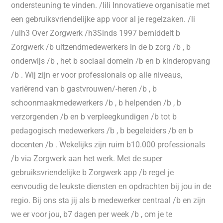
ondersteuning te vinden. /lili Innovatieve organisatie met
een gebruiksvriendelijke app voor al je regelzaken. /li
/ulh3 Over Zorgwerk /h3Sinds 1997 bemiddelt b
Zorgwerk /b uitzendmedewerkers in de b zorg /b , b
onderwijs /b , het b sociaal domein /b en b kinderopvang
/b . Wij zijn er voor professionals op alle niveaus,
variërend van b gastvrouwen/-heren /b , b
schoonmaakmedewerkers /b , b helpenden /b , b
verzorgenden /b en b verpleegkundigen /b tot b
pedagogisch medewerkers /b , b begeleiders /b en b
docenten /b . Wekelijks zijn ruim b10.000 professionals
/b via Zorgwerk aan het werk. Met de super
gebruiksvriendelijke b Zorgwerk app /b regel je
eenvoudig de leukste diensten en opdrachten bij jou in de
regio. Bij ons sta jij als b medewerker centraal /b en zijn
we er voor jou, b7 dagen per week /b , om je te