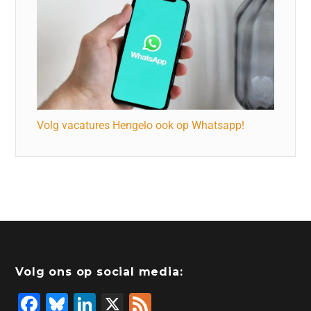
Volg vacatures Hengelo ook op Whatsapp!
Volg ons op social media:
F
Bl
Li
X
F