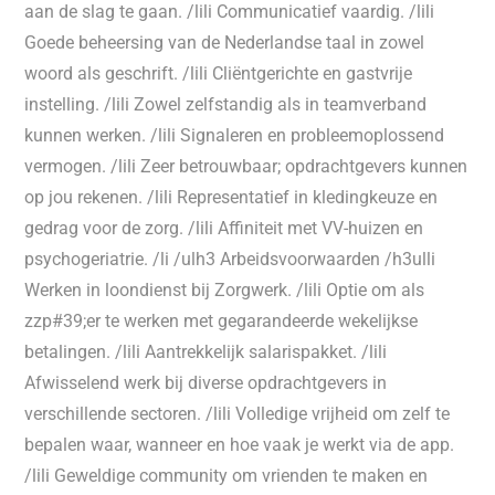
aan de slag te gaan. /lili Communicatief vaardig. /lili
Goede beheersing van de Nederlandse taal in zowel
woord als geschrift. /lili Cliëntgerichte en gastvrije
instelling. /lili Zowel zelfstandig als in teamverband
kunnen werken. /lili Signaleren en probleemoplossend
vermogen. /lili Zeer betrouwbaar; opdrachtgevers kunnen
op jou rekenen. /lili Representatief in kledingkeuze en
gedrag voor de zorg. /lili Affiniteit met VV-huizen en
psychogeriatrie. /li /ulh3 Arbeidsvoorwaarden /h3ulli
Werken in loondienst bij Zorgwerk. /lili Optie om als
zzp#39;er te werken met gegarandeerde wekelijkse
betalingen. /lili Aantrekkelijk salarispakket. /lili
Afwisselend werk bij diverse opdrachtgevers in
verschillende sectoren. /lili Volledige vrijheid om zelf te
bepalen waar, wanneer en hoe vaak je werkt via de app.
/lili Geweldige community om vrienden te maken en