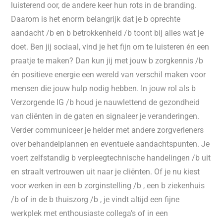
luisterend oor, de andere keer hun rots in de branding.
Daarom is het enorm belangrijk dat je b oprechte
aandacht /b en b betrokkenheid /b toont bij alles wat je
doet. Ben jij sociaal, vind je het fijn om te luisteren én een
praatje te maken? Dan kun jij met jouw b zorgkennis /b
én positieve energie een wereld van verschil maken voor
mensen die jouw hulp nodig hebben. In jouw rol als b
Verzorgende IG /b houd je nauwlettend de gezondheid
van cliënten in de gaten en signaleer je veranderingen.
Verder communiceer je helder met andere zorgverleners
over behandelplannen en eventuele aandachtspunten. Je
voert zelfstandig b verpleegtechnische handelingen /b uit
en straalt vertrouwen uit naar je cliënten. Of je nu kiest
voor werken in een b zorginstelling /b , een b ziekenhuis
/b of in de b thuiszorg /b , je vindt altijd een fijne
werkplek met enthousiaste collega’s of in een