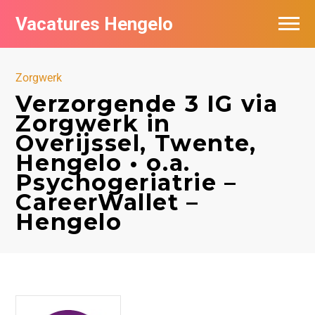
Vacatures Hengelo
Vacatures per bedrijf in Hengelo
Zorgwerk
Populair
Verzorgende 3 IG via
Zorgwerk in
Nieuwsbrief feed
Overijssel, Twente,
Hengelo • o.a.
Psychogeriatrie –
CareerWallet –
Hengelo