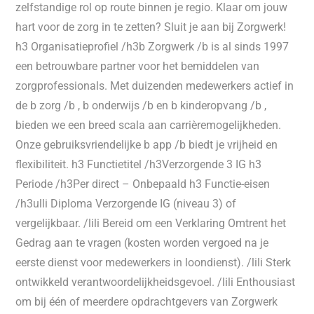
zelfstandige rol op route binnen je regio. Klaar om jouw
hart voor de zorg in te zetten? Sluit je aan bij Zorgwerk!
h3 Organisatieprofiel /h3b Zorgwerk /b is al sinds 1997
een betrouwbare partner voor het bemiddelen van
zorgprofessionals. Met duizenden medewerkers actief in
de b zorg /b , b onderwijs /b en b kinderopvang /b ,
bieden we een breed scala aan carrièremogelijkheden.
Onze gebruiksvriendelijke b app /b biedt je vrijheid en
flexibiliteit. h3 Functietitel /h3Verzorgende 3 IG h3
Periode /h3Per direct – Onbepaald h3 Functie-eisen
/h3ulli Diploma Verzorgende IG (niveau 3) of
vergelijkbaar. /lili Bereid om een Verklaring Omtrent het
Gedrag aan te vragen (kosten worden vergoed na je
eerste dienst voor medewerkers in loondienst). /lili Sterk
ontwikkeld verantwoordelijkheidsgevoel. /lili Enthousiast
om bij één of meerdere opdrachtgevers van Zorgwerk