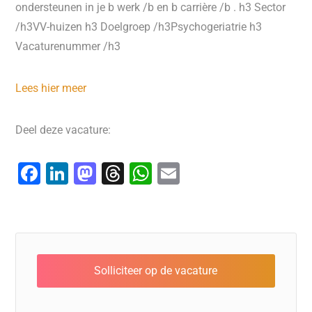
ondersteunen in je b werk /b en b carrière /b . h3 Sector
/h3VV-huizen h3 Doelgroep /h3Psychogeriatrie h3
Vacaturenummer /h3
Lees hier meer
Deel deze vacature:
F
Li
M
T
W
E
a
n
a
hr
h
m
c
k
st
e
at
ai
e
e
o
a
s
l
b
dI
d
d
A
o
n
o
s
p
o
n
p