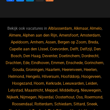
a
u
n
e
c
e
k
e
e
s
e
d
b
ky
dI
Bekijk ook vacatures in
Alblasserdam
,
Alkmaar
,
Almelo
,
o
n
Almere
,
Alphen aan den Rijn
,
Amersfoort
,
Amsterdam
,
Apeldoorn
,
Arnhem
,
Assen
,
Bergen op Zoom
,
Breda
,
o
Capelle aan den IJssel
,
Coevorden
,
Delft
,
Delfzijl
,
Den
k
Bosch
,
Den Haag
,
Deventer
,
Doetinchem
,
Dordrecht
,
Drachten
,
Ede
,
Eindhoven
,
Emmen
,
Enschede
,
Gorinchem
,
Gouda
,
Groningen
,
Haarlem
,
Heerenveen
,
Heerlen
,
Helmond
,
Hengelo
,
Hilversum
,
Hoofddorp
,
Hoogeveen
,
Hoogezand
,
Hoorn
,
Kerkrade
,
Leeuwarden
,
Leiden
,
Lelystad
,
Maastricht
,
Meppel
,
Middelburg
,
Nieuwegein
,
Nijkerk
,
Nijmegen
,
Nijverdal
,
Oosterhout
,
Oss
,
Roermond
,
Roosendaal
,
Rotterdam
,
Schiedam
,
Sittard
,
Sneek
,