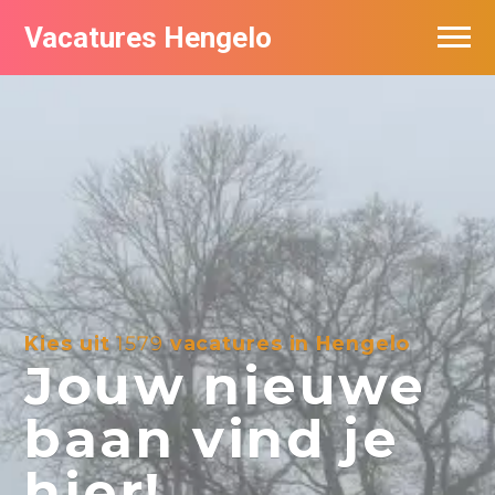
Vacatures Hengelo
Vacatures per bedrijf in Hengelo
Populair
Nieuwsbrief feed
Kies uit
1579
vacatures in Hengelo
Jouw nieuwe
baan vind je
hier!