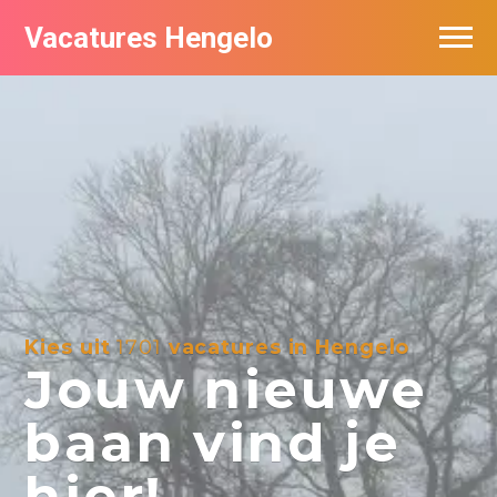
Vacatures Hengelo
Vacatures per bedrijf in Hengelo
Populair
Nieuwsbrief feed
Kies uit
1701
vacatures in Hengelo
Jouw nieuwe
baan vind je
hier!