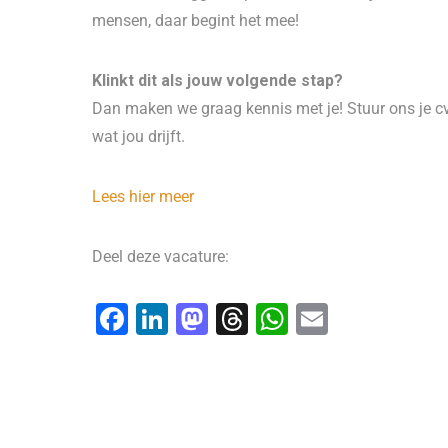
mensen, daar begint het mee!
Klinkt dit als jouw volgende stap?
Dan maken we graag kennis met je! Stuur ons je cv
wat jou drijft.
Lees hier meer
Deel deze vacature:
F
Li
M
T
W
E
a
n
a
hr
h
m
c
k
st
e
at
ai
e
e
o
a
s
l
b
dI
d
d
A